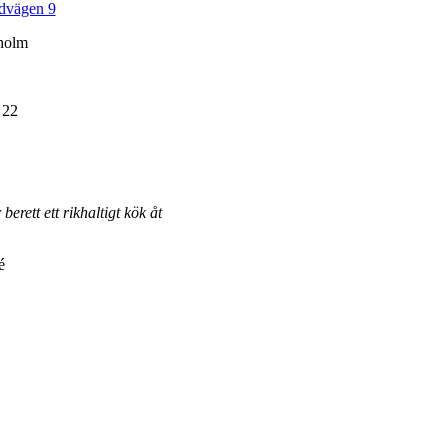
dvägen 9
holm
 22
erett ett rikhaltigt kök åt
é