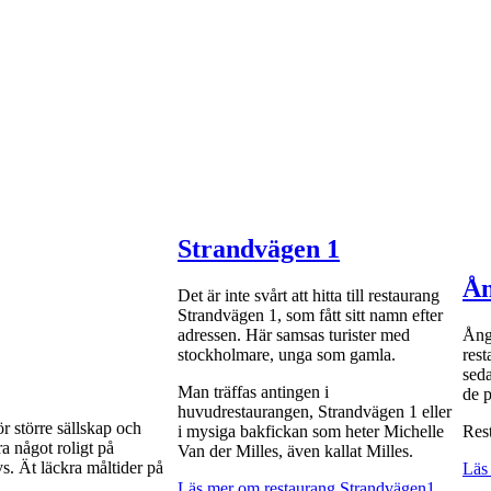
Strandvägen 1
Ån
Det är inte svårt att hitta till restaurang
Strandvägen 1, som fått sitt namn efter
adressen. Här samsas turister med
Ångb
stockholmare, unga som gamla.
res
seda
Man träffas antingen i
de p
huvudrestaurangen, Strandvägen 1 eller
ör större sällskap och
i mysiga bakfickan som heter Michelle
Res
a något roligt på
Van der Milles, även kallat Milles.
vs. Ät läckra måltider på
Läs
Läs mer om restaurang Strandvägen1