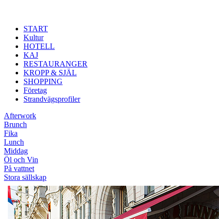
Hoppa till huvudinnehåll
START
Kultur
HOTELL
KAJ
RESTAURANGER
KROPP & SJÄL
SHOPPING
Företag
Strandvägsprofiler
Afterwork
Brunch
Fika
Lunch
Middag
Öl och Vin
På vattnet
Stora sällskap