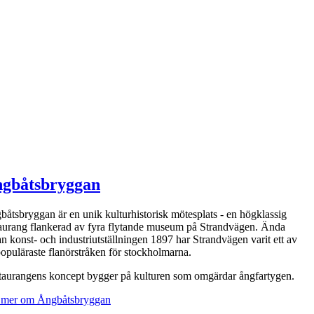
gbåtsbryggan
åtsbryggan är en unik kulturhistorisk mötesplats - en högklassig
taurang flankerad av fyra flytande museum på Strandvägen. Ända
n konst- och industriutställningen 1897 har Strandvägen varit ett av
opuläraste flanörstråken för stockholmarna.
taurangens koncept bygger på kulturen som omgärdar ångfartygen.
 mer om Ångbåtsbryggan