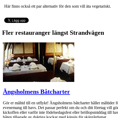
Här finns också ett par alternativ för den som vill äta vegetariskt.
Fler restauranger längst Strandvägen
Ängsholmens Båtcharter
Gör er måltid till en utflykt! Ängsholmens båtcharter håller måltider f
evenemang till havs. Det passar perfekt om du och ditt företag vill gör
kickoffen eller varför inte födelsedagsfest eller bröllopsmiddag till ha
båten tillagade av duktiga kockar med känsla för skärgårdsmat.