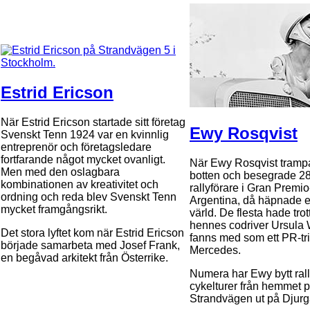
Estrid Ericson
När Estrid Ericson startade sitt företag
Ewy Rosqvist
Svenskt Tenn 1924 var en kvinnlig
entreprenör och företagsledare
fortfarande något mycket ovanligt.
När Ewy Rosqvist tramp
Men med den oslagbara
botten och besegrade 2
kombinationen av kreativitet och
rallyförare i Gran Premio-
ordning och reda blev Svenskt Tenn
Argentina, då häpnade e
mycket framgångsrikt.
värld. De flesta hade tro
hennes codriver Ursula 
Det stora lyftet kom när Estrid Ericson
fanns med som ett PR-tri
började samarbeta med Josef Frank,
Mercedes.
en begåvad arkitekt från Österrike.
Numera har Ewy bytt rall
cykelturer från hemmet 
Strandvägen ut på Djurg