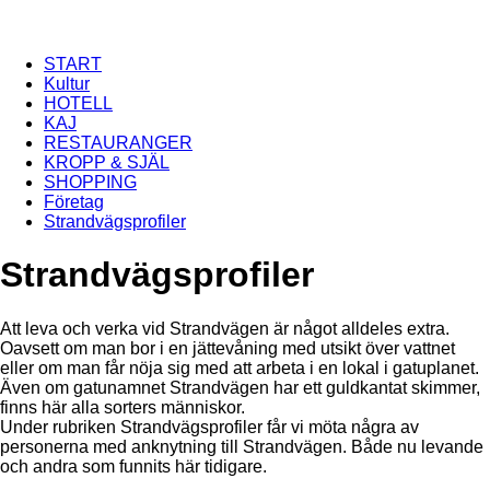
Hoppa till huvudinnehåll
START
Kultur
HOTELL
KAJ
RESTAURANGER
KROPP & SJÄL
SHOPPING
Företag
Strandvägsprofiler
Strandvägsprofiler
Att leva och verka vid Strandvägen är något alldeles extra.
Oavsett om man bor i en jättevåning med utsikt över vattnet
eller om man får nöja sig med att arbeta i en lokal i gatuplanet.
Även om gatunamnet Strandvägen har ett guldkantat skimmer,
finns här alla sorters människor.
Under rubriken Strandvägsprofiler får vi möta några av
personerna med anknytning till Strandvägen. Både nu levande
och andra som funnits här tidigare.