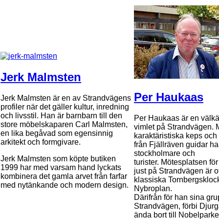
Jerk Malmsten
Per Haukaas
Jerk Malmsten är en av Strandvägens
profiler när det gäller kultur, inredning
och livsstil. Han är barnbarn till den
Per Haukaas är en välkän
store möbelskaparen Carl Malmsten,
vimlet på Strandvägen. 
en lika begåvad som egensinnig
karaktäristiska keps oc
arkitekt och formgivare.
från Fjällräven guidar h
stockholmare och
Jerk Malmsten som köpte butiken
turister. Mötesplatsen fö
1999 har med varsam hand lyckats
just på Strandvägen är o
kombinera det gamla arvet från farfar
klassiska Tornbergskloc
med nytänkande och modern design.
Nybroplan.
Därifrån för han sina gr
Strandvägen, förbi Djur
ända bort till Nobelpark