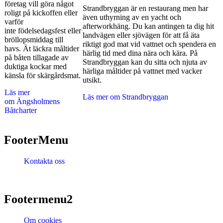
företag vill göra något
Strandbryggan är en restaurang men har
roligt på kickoffen eller
även uthyrning av en yacht och
varför
afterworkhäng. Du kan antingen ta dig hit
inte födelsedagsfest eller
landvägen eller sjövägen för att få äta
bröllopsmiddag till
riktigt god mat vid vattnet och spendera en
havs. Ät läckra måltider
härlig tid med dina nära och kära. På
på båten tillagade av
Strandbryggan kan du sitta och njuta av
duktiga kockar med
härliga måltider på vattnet med vacker
känsla för skärgårdsmat.
utsikt.
Läs mer
Läs mer om Strandbryggan
om Ängsholmens
Båtcharter
FooterMenu
Kontakta oss
Footermenu2
Om cookies