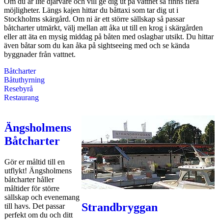
Om du är lite djärvare och vill ge dig ut på vattnet så finns flera
möjligheter. Längs kajen hittar du båttaxi som tar dig ut i
Stockholms skärgård. Om ni är ett större sällskap så passar
båtcharter utmärkt, välj mellan att åka ut till en krog i skärgården
eller att äta en mysig middag på båten med oslagbar utsikt. Du hittar
även båtar som du kan åka på sightseeing med och se kända
byggnader från vattnet.
Båtcharter
Båtuthyrning
Resebyrå
Restaurang
Ängsholmens
Båtcharter
Gör er måltid till en
utflykt! Ängsholmens
båtcharter håller
måltider för större
sällskap och evenemang
Strandbryggan
till havs. Det passar
perfekt om du och ditt