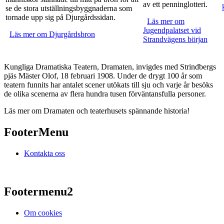
av ett penninglotteri.
se de stora utställningsbyggnaderna som
tornade upp sig på Djurgårdssidan.
Läs mer
om
om
Jugendpalatset vid
Jugendpalatset
Läs mer
om Djurgårdsbron
om Djurgårdsbron
Strandvägens början
vid
Strandvägens
början
Kungliga Dramatiska Teatern, Dramaten, invigdes med Strindbergs
pjäs Mäster Olof, 18 februari 1908. Under de drygt 100 år som
teatern funnits har antalet scener utökats till sju och varje år besöks
de olika scenerna av flera hundra tusen förväntansfulla personer.
Läs mer om Dramaten och teaterhusets spännande historia!
FooterMenu
Kontakta oss
Footermenu2
Om cookies