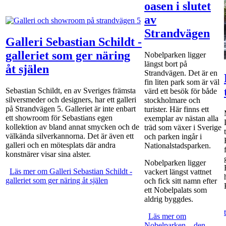
oasen i slutet
av
Strandvägen
Galleri Sebastian Schildt -
galleriet som ger näring
Nobelparken ligger
längst bort på
åt själen
Strandvägen. Det är en
fin liten park som är väl
Sebastian Schildt, en av Sveriges främsta
värd ett besök för både
silversmeder och designers, har ett galleri
stockholmare och
på Strandvägen 5. Galleriet är inte enbart
turister. Här finns ett
ett showroom för Sebastians egen
exemplar av nästan alla
kollektion av bland annat smycken och de
träd som växer i Sverige
välkända silverkannorna. Det är även ett
och parken ingår i
galleri och en mötesplats där andra
Nationalstadsparken.
konstnärer visar sina alster.
Nobelparken ligger
Läs mer
om Galleri Sebastian Schildt - galleriet som ger näring åt
om Galleri Sebastian Schildt -
vackert längst vattnet
galleriet som ger näring åt själen
själen
och fick sitt namn efter
ett Nobelpalats som
aldrig byggdes.
Läs mer
om
om
Nobelparken – den
Nobelparken –