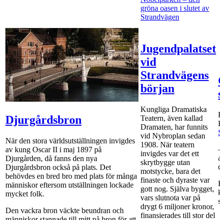
gröna oasen i slutet av
den gröna oasen
Strandvägen
i slutet av
Strandvägen
Jugendpalatset
vid
Strandvägens
början
Kungliga Dramatiska
Djurgårdsbron
Teatern, även kallad
Dramaten, har funnits
vid Nybroplan sedan
När den stora världsutställningen invigdes
1908. När teatern
av kung Oscar II i maj 1897 på
invigdes var det ett
Djurgården, då fanns den nya
skrytbygge utan
Djurgårdsbron också på plats. Det
motstycke, bara det
behövdes en bred bro med plats för många
finaste och dyraste var
människor eftersom utställningen lockade
gott nog. Själva bygget,
mycket folk.
vars slutnota var på
drygt 6 miljoner kronor,
Den vackra bron väckte beundran och
finansierades till stor del
människor stannade till mitt på bron för att