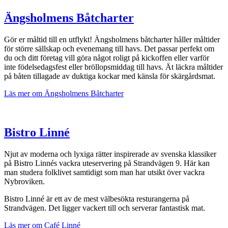
Ängsholmens Båtcharter
Gör er måltid till en utflykt! Ängsholmens båtcharter håller måltider
för större sällskap och evenemang till havs. Det passar perfekt om
du och ditt företag vill göra något roligt på kickoffen eller varför
inte födelsedagsfest eller bröllopsmiddag till havs. Ät läckra måltider
på båten tillagade av duktiga kockar med känsla för skärgårdsmat.
Läs mer om Ängsholmens Båtcharter
Bistro Linné
Njut av moderna och lyxiga rätter inspirerade av svenska klassiker
på Bistro Linnés vackra uteservering på Strandvägen 9. Här kan
man studera folklivet samtidigt som man har utsikt över vackra
Nybroviken.
Bistro Linné är ett av de mest välbesökta resturangerna på
Strandvägen. Det ligger vackert till och serverar fantastisk mat.
Läs mer om Café Linné