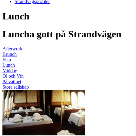
Strandvägsprofiler
Lunch
Luncha gott på Strandvägen
Afterwork
Brunch
Fika
Lunch
Middag
Öl och Vin
På vattnet
Stora sällskap