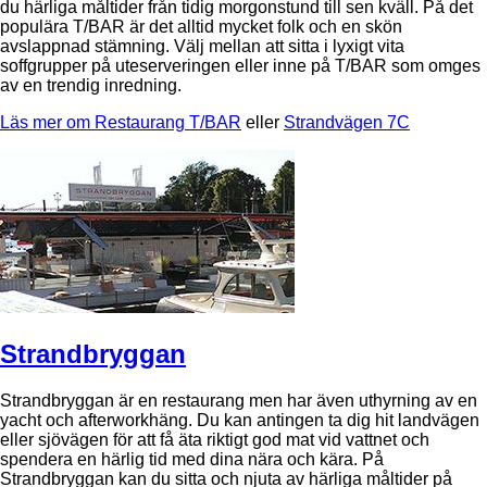
du härliga måltider från tidig morgonstund till sen kväll. På det
populära T/BAR är det alltid mycket folk och en skön
avslappnad stämning. Välj mellan att sitta i lyxigt vita
soffgrupper på uteserveringen eller inne på T/BAR som omges
av en trendig inredning.
Läs mer om Restaurang T/BAR
eller
Strandvägen 7C
Strandbryggan
Strandbryggan är en restaurang men har även uthyrning av en
yacht och afterworkhäng. Du kan antingen ta dig hit landvägen
eller sjövägen för att få äta riktigt god mat vid vattnet och
spendera en härlig tid med dina nära och kära. På
Strandbryggan kan du sitta och njuta av härliga måltider på