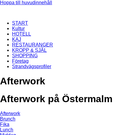
Hoppa till huvudinnehåll
START
Kultur
HOTELL
KAJ
RESTAURANGER
KROPP & SJÄL
SHOPPING
Företag
Strandvägsprofiler
Afterwork
Afterwork på Östermalm
Afterwork
Brunch
Fika
Lunch