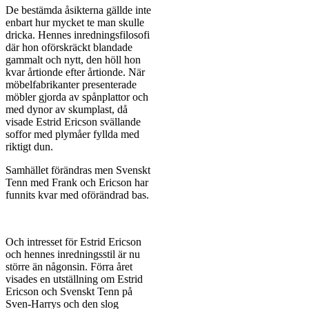
De bestämda åsikterna gällde inte
enbart hur mycket te man skulle
dricka. Hennes inredningsfilosofi
där hon oförskräckt blandade
gammalt och nytt, den höll hon
kvar årtionde efter årtionde. När
möbelfabrikanter presenterade
möbler gjorda av spånplattor och
med dynor av skumplast, då
visade Estrid Ericson svällande
soffor med plymåer fyllda med
riktigt dun.
Samhället förändras men Svenskt
Tenn med Frank och Ericson har
funnits kvar med oförändrad bas.
Och intresset för Estrid Ericson
och hennes inredningsstil är nu
större än någonsin. Förra året
visades en utställning om Estrid
Ericson och Svenskt Tenn på
Sven-Harrys och den slog