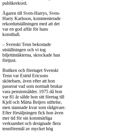
publikrekord.
Ägaren till Sven-Harrys, Sven-
Harry Karlsson, kommenterade
rekordutställningen med att det
var en god affär för hans
konsthall.
– Svenskt Tenn bekostade
utställningen och vi tog
biljettintäkterna, skrockade han
förtjust.
Butiken och företaget Svenskt
Tenn var Estrid Ericsons
skötebarn, även efter att hon
passerat vad som normalt brukar
vara pensionsålder. 1975 då hon
var 81 år sålde hon sitt företag till
Kjell och Märta Beijers stiftelse,
men stannade kvar som rådgivare.
Efter försäljningen fick hon även
mer tid för sin konstnärliga
verksamhet och designade flera
tennföremål av mycket hög