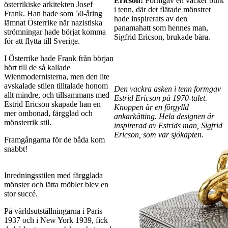
Ericson:
Formgav en vacker burk
österrikiske arkitekten Josef
i tenn, där det flätade mönstret
Frank. Han hade som 50-åring
hade inspirerats av den
lämnat Österrike när nazistiska
panamahatt som hennes man,
strömningar hade börjat komma
Sigfrid Ericson, brukade bära.
för att flytta till Sverige.
I Österrike hade Frank från början
hört till de så kallade
Wienmodernisterna, men den lite
avskalade stilen tilltalade honom
Den vackra asken i tenn formgav
allt mindre, och tillsammans med
Estrid Ericson på 1970-talet.
Estrid Ericson skapade han en
Knoppen är en förgylld
mer ombonad, färgglad och
ankarkätting. Hela designen är
mönsterrik stil.
inspirerad av Estrids man, Sigfrid
Ericson, som var sjökapten.
Framgångarna för de båda kom
snabbt!
Inredningsstilen med färgglada
mönster och lätta möbler blev en
stor succé.
På världsutställningarna i Paris
1937 och i New York 1939, fick