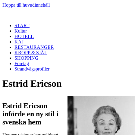
Hoppa till huvudinnehåll
START
Kultur
HOTELL
KAJ
RESTAURANGER
KROPP & SJÄL
SHOPPING
Företag
Strandvägsprofiler
Estrid Ericson
Estrid Ericson
införde en ny stil i
svenska hem
Hennes visioner har möblerat