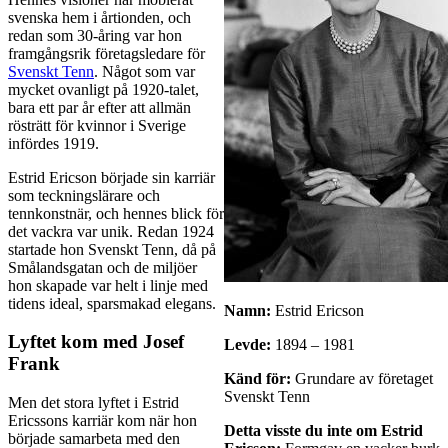
svenska hem i årtionden, och
redan som 30-åring var hon
framgångsrik företagsledare för
Svenskt Tenn
. Något som var
mycket ovanligt på 1920-talet,
bara ett par år efter att allmän
rösträtt för kvinnor i Sverige
infördes 1919.
Estrid Ericson började sin karriär
som teckningslärare och
tennkonstnär, och hennes blick för
det vackra var unik. Redan 1924
startade hon Svenskt Tenn, då på
Smålandsgatan och de miljöer
hon skapade var helt i linje med
tidens ideal, sparsmakad elegans.
Namn:
Estrid Ericson
Lyftet kom med Josef
Levde:
1894 – 1981
Frank
Känd för:
Grundare av företaget
Svenskt Tenn
Men det stora lyftet i Estrid
Ericssons karriär kom när hon
Detta visste du inte om Estrid
började samarbeta med den