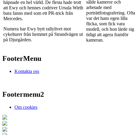
sålde kameror och
häpnade en hel värld. De flesta hade trott
arbetade med
att Ewy och hennes codriver Ursula Wirth
porträttfotografering. Oft
bara fanns med som ett PR-trick från
var det hans egen lilla
Mercedes.
flicka, som fick vara
Numera har Ewy bytt rallylivet mot
modell, och hon lärde sig
cykelturer från hemmet på Strandvägen ut
tidigt att agera framför
på Djurgården.
kameran.
FooterMenu
Kontakta oss
Footermenu2
Om cookies