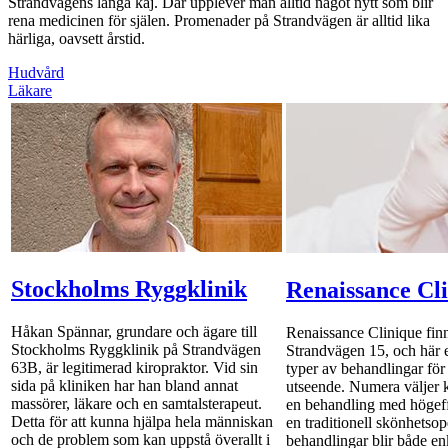
Strandvägens långa kaj. Där upplever man alltid något nytt som blir
rena medicinen för själen. Promenader på Strandvägen är alltid lika
härliga, oavsett årstid.
Hudvård
Läkare
Stockholms Ryggklinik
Renaissance Cl
Håkan Spännar, grundare och ägare till
Renaissance Clinique fin
Stockholms Ryggklinik på Strandvägen
Strandvägen 15, och här e
63B, är legitimerad kiropraktor. Vid sin
typer av behandlingar för 
sida på kliniken har han bland annat
utseende. Numera väljer k
massörer, läkare och en samtalsterapeut.
en behandling med högeff
Detta för att kunna hjälpa hela människan
en traditionell skönhetso
och de problem som kan uppstå överallt i
behandlingar blir både en