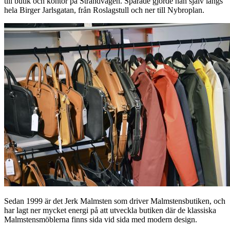
till butik och kontor på Strandvägen. Spårade gjorde han själv längs
hela Birger Jarlsgatan, från Roslagstull och ner till Nybroplan.
Sedan 1999 är det Jerk Malmsten som driver Malmstensbutiken, och
har lagt ner mycket energi på att utveckla butiken där de klassiska
Malmstensmöblerna finns sida vid sida med modern design.