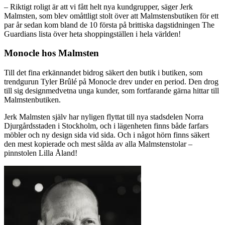
– Riktigt roligt är att vi fått helt nya kundgrupper, säger Jerk
Malmsten, som blev omåttligt stolt över att Malmstensbutiken för ett
par år sedan kom bland de 10 första på brittiska dagstidningen The
Guardians lista över heta shoppingställen i hela världen!
Monocle hos Malmsten
Till det fina erkännandet bidrog säkert den butik i butiken, som
trendgurun Tyler Brûlé på Monocle drev under en period. Den drog
till sig designmedvetna unga kunder, som fortfarande gärna hittar till
Malmstenbutiken.
Jerk Malmsten själv har nyligen flyttat till nya stadsdelen Norra
Djurgårdsstaden i Stockholm, och i lägenheten finns både farfars
möbler och ny design sida vid sida. Och i något hörn finns säkert
den mest kopierade och mest sålda av alla Malmstenstolar –
pinnstolen Lilla Åland!