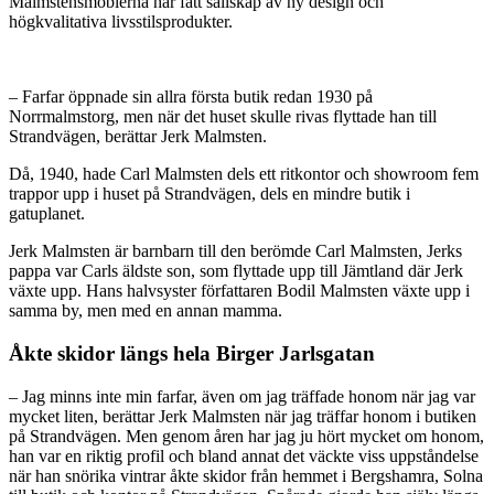
Malmstensmöblerna har fått sällskap av ny design och
högkvalitativa livsstilsprodukter.
– Farfar öppnade sin allra första butik redan 1930 på
Norrmalmstorg, men när det huset skulle rivas flyttade han till
Strandvägen, berättar Jerk Malmsten.
Då, 1940, hade Carl Malmsten dels ett ritkontor och showroom fem
trappor upp i huset på Strandvägen, dels en mindre butik i
gatuplanet.
Jerk Malmsten är barnbarn till den berömde Carl Malmsten, Jerks
pappa var Carls äldste son, som flyttade upp till Jämtland där Jerk
växte upp. Hans halvsyster författaren Bodil Malmsten växte upp i
samma by, men med en annan mamma.
Åkte skidor längs hela Birger Jarlsgatan
– Jag minns inte min farfar, även om jag träffade honom när jag var
mycket liten, berättar Jerk Malmsten när jag träffar honom i butiken
på Strandvägen. Men genom åren har jag ju hört mycket om honom,
han var en riktig profil och bland annat det väckte viss uppståndelse
när han snörika vintrar åkte skidor från hemmet i Bergshamra, Solna