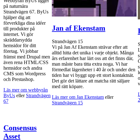
Webbyrån ByUs ligger
på naturnära
Strandvägen 67. ByUs
hjälper dig att
förverkliga dina idéer
Jan af Ekenstam
till produkter på
internet. Vi gör
skräddarsydda
Strandvägen 15
hemsidor för ditt
Vi på Jan Af Ekenstam strävar efter att
L
företag. Vi jobbar
alltid hitta det unika i varje objekt. Många
s
främst med Drupal men
års erfarenhet har lärt oss att det finns där,
Ö
även rena HTML/CSS
man måste bara titta extra noga. Vi har
s
hemsidor och andra
förmedlat lägenheter i 40 år och under den
l
CMS som Wordpress
tiden har vi byggt upp ett stort kontaktnät.
o
och Prestashop.
Det gör det lättare att matcha rätt säljare
v
med rätt köpare.
Läs mer om webbyrån
L
ByUs
eller
Strandvägen
Läs mer om Jan Ekenstam
eller
67
Strandvägen 15
Consensus
Asset