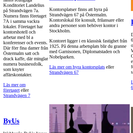
Konditoriet Landelius
Kontorsplatser finns att hyra på
på Strandvägen 7a.
Strandvägen 67 på Östermalm.
Numera finns företaget
Kontorslokal för konsult, frilansare eller
7A i samma vackra
andra personer som behöver kontor i
lokaler. Företaget har
Stockholm.
kontorshotell och
D
arbetar med bl a
6
Kontoret ligger i en klassisk fastighet från
konferenser och events.
o
1925. På denna arbetsplats blir du granne
Där förr fina damer från
med Garnisonen, Diplomatstaden och
Östermalm satt och
O
Nobelparken.
drack kaffe, där minglar
e
numera businessfolk,
f
Läs mer om hyra kontorsplats
eller
som knyter
s
Strandvägen 67
affärskontakter.
L
Läs mer om
företaget
eller
Strandvägen 7
ByUs