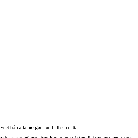
tet från arla morgonstund till sen natt.
lms klassiska mötesplatser. Inredningen är trendigt modern med varma