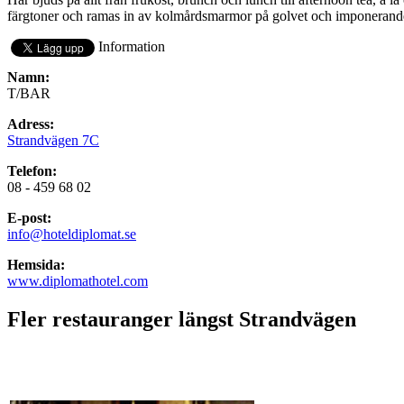
färgtoner och ramas in av kolmårdsmarmor på golvet och imponerand
Information
Namn:
T/BAR
Adress:
Strandvägen 7C
Telefon:
08 - 459 68 02
E-post:
info@hoteldiplomat.se
Hemsida:
www.diplomathotel.com
Fler restauranger längst Strandvägen