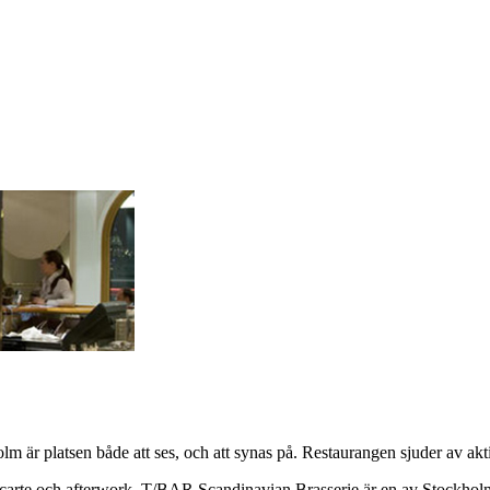
r platsen både att ses, och att synas på. Restaurangen sjuder av aktivi
à la carte och afterwork. T/BAR Scandinavian Brasserie är en av Stockho