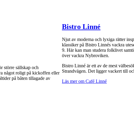
Bistro Linné
Njut av moderna och lyxiga rätter ins
klassiker på Bistro Linnés vackra ute
9. Här kan man studera folklivet samt
över vackra Nybroviken.
Bistro Linné är ett av de mest välbesö
ör större sällskap och
Strandvägen. Det ligger vackert till oc
a något roligt på kickoffen eller
ltider på båten tillagade av
Läs mer om Café Linné