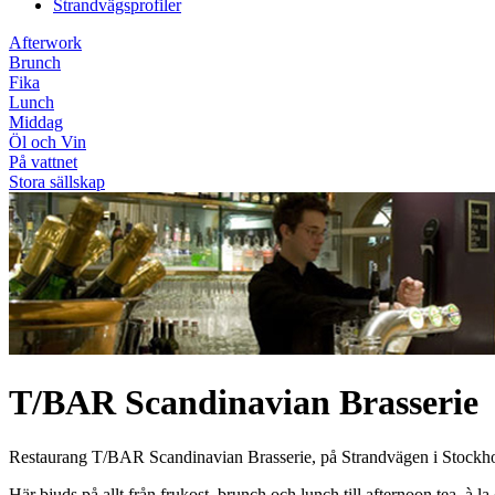
Strandvägsprofiler
Afterwork
Brunch
Fika
Lunch
Middag
Öl och Vin
På vattnet
Stora sällskap
T/BAR Scandinavian Brasserie
Restaurang T/BAR Scandinavian Brasserie, på Strandvägen i Stockholm ä
Här bjuds på allt från frukost, brunch och lunch till afternoon tea, 