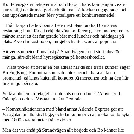
Konferensgäster behöver mat och Bo och hans kompanjon visste
hur viktigt det är med god och rätt mat, så kockar engagerades och
den uppskattade maten blev ytterligare ett konkurrensmedel.
– Från början hade vi samarbete med bland andra Dramatens
restaurang Pauli för att erbjuda våra konferensgäster luncher, men vi
märkte snart att det fungerade bäst med luncher och middagar på
plats. Även frukostmöten, mingel och after work är populära.
Att verksamheten finns just på Strandvägen är ett stort plus för
många, särskilt bland hyresgästerna på kontorshotellet.
– Vissa tycker att det är en bra adress när de ska träffa kunder, säger
Bo Fuglsang. För andra känns det lite speciellt bara att ta en
promenad, gå längs kajen till kontoret på morgonen och ha den här
fina miljön så nära.
Verksamheten i företaget har utökats och nu finns 7A även vid
Odenplan och på Vasagatan nära Centralen.
– Kommunikationerna med bland annat Arlanda Express gör att
Vasagatan är attraktivt läge, och där kommer vi att utöka kontorsytan
med 1800 kvadratmeter från oktober.
Men det var ändå på Strandvägen allt började och Bo känner lite