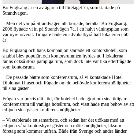
Bo Fuglsang är en av ägarna till företaget 7a, som startade på
Strandvägen.
– Men det var på Strandvägen allt började, berättar Bo Fuglsang.
2006 flyttade vi in på Strandvägen 7a, i ett halvt våningsplan som
var nyrenoverat. Tidigare hade en advokatbyrå haft lokalerna i 60
år!
Bo Fuglsang och hans kompanjon startade ett kontorshotell, som
snabbt blev populärt och kontorsrummen hyrdes ut. I lokalerna
fanns också stora pampiga rum, som dock inte var lika efterfrågade
som kontorsrum.
– De passade bättre som konferensrum, så vi kontaktade Hotel
Diplomat i huset och frågade om de behövde konferensmöjligheter
till sina gäster.
Frågan var precis rätt i tid, för hotellet hade gjort om sina tidigare
konferensrum till vanliga hotellrum, och visst hade man behov av att
erbjuda sina gäster konferensmöjligheter!
– Vi etablerade ett samarbete, och sedan har det utökats med att
erbjuda våra kontorshyresgäster och mötesmöjligheter, liksom
företag som kommer utifrån. Både från Sverige och andra länder.