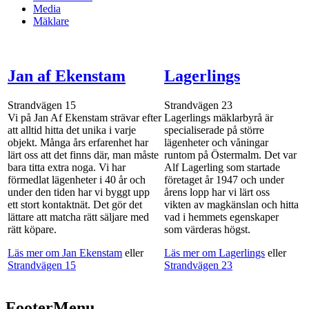
Media
Mäklare
Jan af Ekenstam
Lagerlings
Strandvägen 15
Strandvägen 23
Vi på Jan Af Ekenstam strävar efter
Lagerlings mäklarbyrå är
att alltid hitta det unika i varje
specialiserade på större
objekt. Många års erfarenhet har
lägenheter och våningar
lärt oss att det finns där, man måste
runtom på Östermalm. Det var
bara titta extra noga. Vi har
Alf Lagerling som startade
förmedlat lägenheter i 40 år och
företaget år 1947 och under
under den tiden har vi byggt upp
årens lopp har vi lärt oss
ett stort kontaktnät. Det gör det
vikten av magkänslan och hitta
lättare att matcha rätt säljare med
vad i hemmets egenskaper
rätt köpare.
som värderas högst.
Läs mer om Jan Ekenstam
eller
Läs mer om Lagerlings
eller
Strandvägen 15
Strandvägen 23
FooterMenu