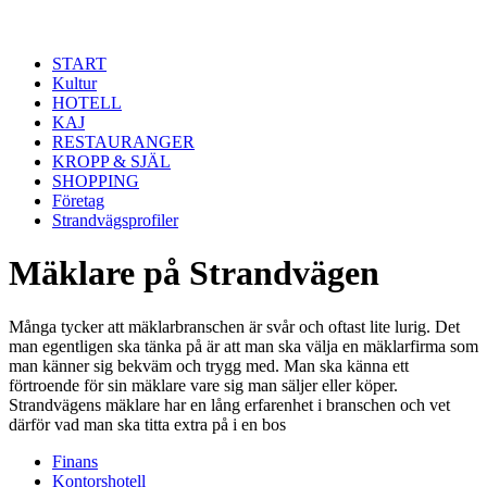
Hoppa till huvudinnehåll
START
Kultur
HOTELL
KAJ
RESTAURANGER
KROPP & SJÄL
SHOPPING
Företag
Strandvägsprofiler
Mäklare på Strandvägen
Många tycker att mäklarbranschen är svår och oftast lite lurig. Det
man egentligen ska tänka på är att man ska välja en mäklarfirma som
man känner sig bekväm och trygg med. Man ska känna ett
förtroende för sin mäklare vare sig man säljer eller köper.
Strandvägens mäklare har en lång erfarenhet i branschen och vet
därför vad man ska titta extra på i en bos
Finans
Kontorshotell