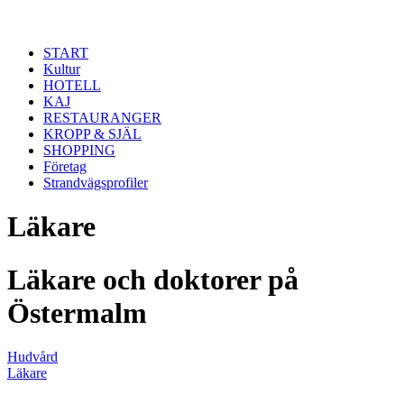
Hoppa till huvudinnehåll
START
Kultur
HOTELL
KAJ
RESTAURANGER
KROPP & SJÄL
SHOPPING
Företag
Strandvägsprofiler
Läkare
Läkare och doktorer på
Östermalm
Hudvård
Läkare