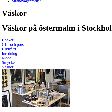
Strandvägsprofiler
Väskor
Väskor på östermalm i Stockho
Böcker
Glas och porslin
Hudvård
Inredning
Mode
Smycken
Väskor