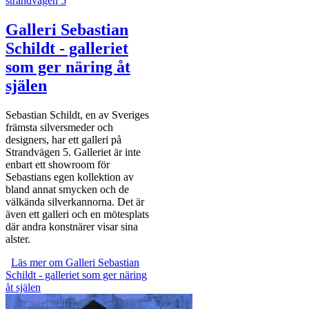
Galleri Sebastian
Schildt - galleriet
som ger näring åt
själen
Sebastian Schildt, en av Sveriges
främsta silversmeder och
designers, har ett galleri på
Strandvägen 5. Galleriet är inte
enbart ett showroom för
Sebastians egen kollektion av
bland annat smycken och de
välkända silverkannorna. Det är
även ett galleri och en mötesplats
där andra konstnärer visar sina
alster.
Läs mer
om Galleri Sebastian Schildt - galleriet som ger näring åt
om Galleri Sebastian
Schildt - galleriet som ger näring
själen
åt själen