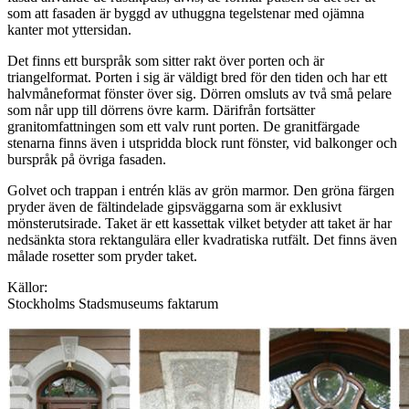
som att fasaden är byggd av uthuggna tegelstenar med ojämna
kanter mot yttersidan.
Det finns ett burspråk som sitter rakt över porten och är
triangelformat. Porten i sig är väldigt bred för den tiden och har ett
halvmåneformat fönster över sig. Dörren omsluts av två små pelare
som når upp till dörrens övre karm. Därifrån fortsätter
granitomfattningen som ett valv runt porten. De granitfärgade
stenarna finns även i utspridda block runt fönster, vid balkonger och
burspråk på övriga fasaden.
Golvet och trappan i entrén kläs av grön marmor. Den gröna färgen
pryder även de fältindelade gipsväggarna som är exklusivt
mönsterutsirade. Taket är ett kassettak vilket betyder att taket är har
nedsänkta stora rektangulära eller kvadratiska rutfält. Det finns även
målade rosetter som pryder taket.
Källor:
Stockholms Stadsmuseums faktarum