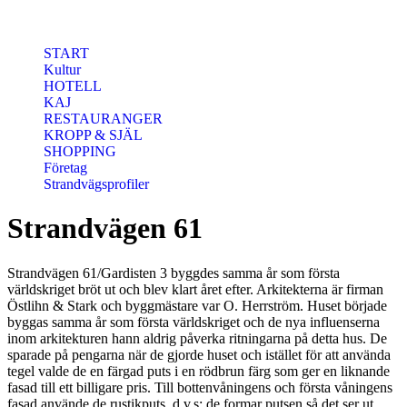
Hoppa till huvudinnehåll
START
Kultur
HOTELL
KAJ
RESTAURANGER
KROPP & SJÄL
SHOPPING
Företag
Strandvägsprofiler
Strandvägen 61
Strandvägen 61/Gardisten 3 byggdes samma år som första
världskriget bröt ut och blev klart året efter. Arkitekterna är firman
Östlihn & Stark och byggmästare var O. Herrström. Huset började
byggas samma år som första världskriget och de nya influenserna
inom arkitekturen hann aldrig påverka ritningarna på detta hus. De
sparade på pengarna när de gjorde huset och istället för att använda
tegel valde de en färgad puts i en rödbrun färg som ger en liknande
fasad till ett billigare pris. Till bottenvåningens och första våningens
fasad använde de rustikputs, d.v.s; de formar putsen så det ser ut