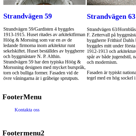
Strandvägen 59
Strandvägen 63
Strandvägen 59/Gardisten 4 byggdes
Strandvägen 63/Hornblåsa
1913-1915. Huset ritades av arkitektfirman
F. Zettervall på byggmäst
Höög & Morssing som var en av de
byggherre Frithiof Dahls
ledande firmorna inom arkitektur runt
byggdes mitt under första 
sekelskiftet. Huset beställdes av byggherre
1912-1913 och arkitektur
och byggmästare N. P. Althin.
spår av både jugendstil, 
Strandvägen 59 har den typiska Höög &
och modernism.
Morssning designen med mycket burspråk,
Fasaden är typiskt nationa
torn och bulliga former. Fasaden vid de
tegel med en hög sockel i 
övre våningarna är i gråbeige sprutputs.
FooterMenu
Kontakta oss
Footermenu2