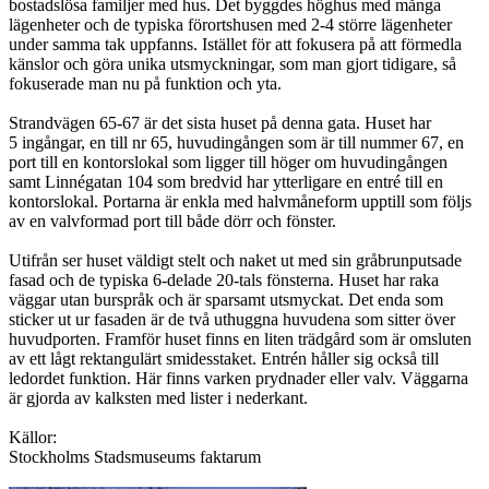
bostadslösa familjer med hus. Det byggdes höghus med många
lägenheter och de typiska förortshusen med 2-4 större lägenheter
under samma tak uppfanns. Istället för att fokusera på att förmedla
känslor och göra unika utsmyckningar, som man gjort tidigare, så
fokuserade man nu på funktion och yta.
Strandvägen 65-67 är det sista huset på denna gata. Huset har
5 ingångar, en till nr 65, huvudingången som är till nummer 67, en
port till en kontorslokal som ligger till höger om huvudingången
samt Linnégatan 104 som bredvid har ytterligare en entré till en
kontorslokal. Portarna är enkla med halvmåneform upptill som följs
av en valvformad port till både dörr och fönster.
Utifrån ser huset väldigt stelt och naket ut med sin gråbrunputsade
fasad och de typiska 6-delade 20-tals fönsterna. Huset har raka
väggar utan burspråk och är sparsamt utsmyckat. Det enda som
sticker ut ur fasaden är de två uthuggna huvudena som sitter över
huvudporten. Framför huset finns en liten trädgård som är omsluten
av ett lågt rektangulärt smidesstaket. Entrén håller sig också till
ledordet funktion. Här finns varken prydnader eller valv. Väggarna
är gjorda av kalksten med lister i nederkant.
Källor:
Stockholms Stadsmuseums faktarum