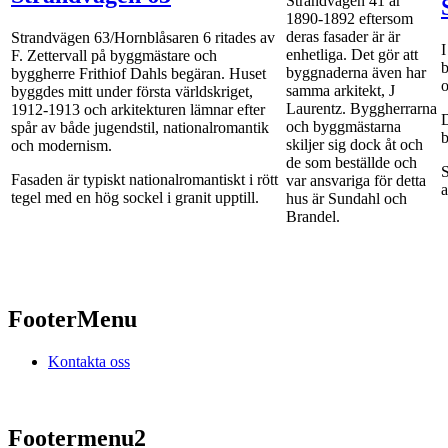
Strandvägen 41 år
1890-1892 eftersom
deras fasader är är
Strandvägen 63/Hornblåsaren 6 ritades av
I
enhetliga. Det gör att
F. Zettervall på byggmästare och
b
byggnaderna även har
byggherre Frithiof Dahls begäran. Huset
o
samma arkitekt, J
byggdes mitt under första världskriget,
Laurentz. Byggherrarna
1912-1913 och arkitekturen lämnar efter
D
och byggmästarna
spår av både jugendstil, nationalromantik
b
skiljer sig dock åt och
och modernism.
de som beställde och
S
Fasaden är typiskt nationalromantiskt i rött
var ansvariga för detta
a
tegel med en hög sockel i granit upptill.
hus är Sundahl och
Brandel.
FooterMenu
Kontakta oss
Footermenu2