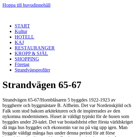
Hoppa till huvudinnehåll
START
Kultur
HOTELL
KAJ
RESTAURANGER
KROPP & SJÄL
SHOPPING
Företag
Strandvägsprofiler
Strandvägen 65-67
Strandvägen 65-67/Hornblåsaren 5 byggdes 1922-1923 av
byggherre och byggmästare B. Alfheim. Det var Nordenskjöld och
Falk som stod bakom arkitekturen och de inspirerades av den
nykomna modernismen. Huset är väldigt typiskt för de husen som
byggdes under 20-talet. Det var bostadsbrist efter första världskriget
då inga hus byggdes och ekonomin var nu på väg upp igen. Man
byggde väldigt många hus under denna period för att förse