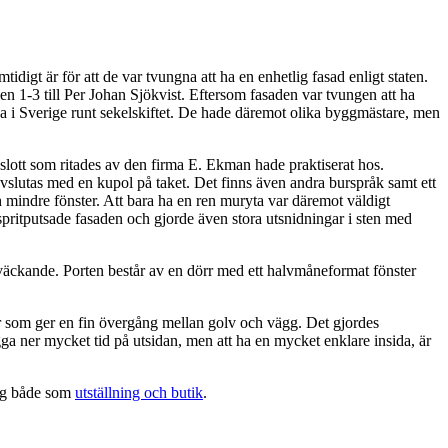
digt är för att de var tvungna att ha en enhetlig fasad enligt staten.
 1-3 till Per Johan Sjökvist. Eftersom fasaden var tvungen att ha
 i Sverige runt sekelskiftet. De hade däremot olika byggmästare, men
 slott som ritades av den firma E. Ekman hade praktiserat hos.
vslutas med en kupol på taket. Det finns även andra burspråk samt ett
 mindre fönster. Att bara ha en ren muryta var däremot väldigt
pritputsade fasaden och gjorde även stora utsnidningar i sten med
väckande. Porten består av en dörr med ett halvmåneformat fönster
r som ger en fin övergång mellan golv och vägg. Det gjordes
ga ner mycket tid på utsidan, men att ha en mycket enklare insida, är
dag både som
utställning och butik
.