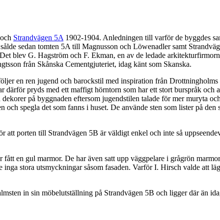
och
Strandvägen 5A
1902-1904. Anledningen till varför de byggdes samti
 sålde sedan tomten 5A till Magnusson och Löwenadler samt Strandvägen
 Det blev G. Hagström och F. Ekman, en av de ledade arkitekturfirmorna
ngtsson från Skånska Cementgjuteriet, idag känt som Skanska.
 följer en ren jugend och barockstil med inspiration från Drottningholms
därför pryds med ett maffigt hörntorn som har ett stort burspråk och a
h dekorer på byggnaden eftersom jugendstilen talade för mer muryta och
n och spegla det som fanns i huset. De använde sten som lister på den s
att porten till Strandvägen 5B är väldigt enkel och inte så uppseende
r fått en gul marmor. De har även satt upp väggpelare i grågrön marmo
 inga stora utsmyckningar såsom fasaden. Varför I. Hirsch valde att läg
almsten in sin möbelutställning på Strandvägen 5B och ligger där än i