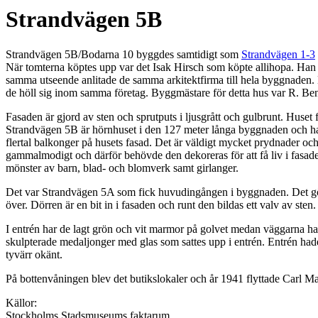
Strandvägen 5B
Strandvägen 5B/Bodarna 10 byggdes samtidigt som
Strandvägen 1-3
När tomterna köptes upp var det Isak Hirsch som köpte allihopa. Han
samma utseende anlitade de samma arkitektfirma till hela byggnaden.
de höll sig inom samma företag. Byggmästare för detta hus var R. Be
Fasaden är gjord av sten och sprutputs i ljusgrått och gulbrunt. Huset
Strandvägen 5B är hörnhuset i den 127 meter långa byggnaden och har 
flertal balkonger på husets fasad. Det är väldigt mycket prydnader oc
gammalmodigt och därför behövde den dekoreras för att få liv i fasade
mönster av barn, blad- och blomverk samt girlanger.
Det var Strandvägen 5A som fick huvudingången i byggnaden. Det gör 
över. Dörren är en bit in i fasaden och runt den bildas ett valv av sten.
I entrén har de lagt grön och vit marmor på golvet medan väggarna ha
skulpterade medaljonger med glas som sattes upp i entrén. Entrén hade
tyvärr okänt.
På bottenvåningen blev det butikslokaler och år 1941 flyttade Carl M
Källor:
Stockholms Stadsmuseums faktarum