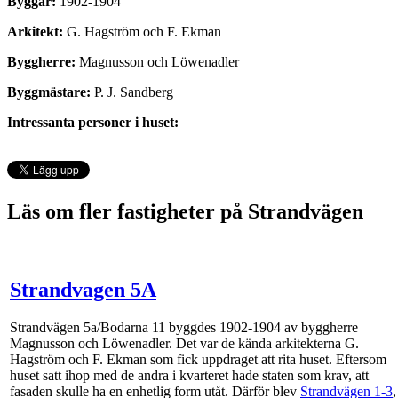
Byggår:
1902-1904
Arkitekt:
G. Hagström och F. Ekman
Byggherre:
Magnusson och Löwenadler
Byggmästare:
P. J. Sandberg
Intressanta personer i huset:
Läs om fler fastigheter på Strandvägen
Strandvagen 5A
Strandvägen 5a/Bodarna 11 byggdes 1902-1904 av byggherre
Magnusson och Löwenadler. Det var de kända arkitekterna G.
Hagström och F. Ekman som fick uppdraget att rita huset. Eftersom
huset satt ihop med de andra i kvarteret hade staten som krav, att
fasaden skulle ha en enhetlig form utåt. Därför blev
Strandvägen 1-3
,