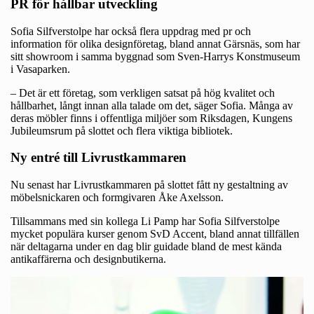
PR för hållbar utveckling
Sofia Silfverstolpe har också flera uppdrag med pr och
information för olika designföretag, bland annat Gärsnäs, som har
sitt showroom i samma byggnad som Sven-Harrys Konstmuseum
i Vasaparken.
– Det är ett företag, som verkligen satsat på hög kvalitet och
hållbarhet, långt innan alla talade om det, säger Sofia. Många av
deras möbler finns i offentliga miljöer som Riksdagen, Kungens
Jubileumsrum på slottet och flera viktiga bibliotek.
Ny entré till Livrustkammaren
Nu senast har Livrustkammaren på slottet fått ny gestaltning av
möbelsnickaren och formgivaren Åke Axelsson.
Tillsammans med sin kollega Li Pamp har Sofia Silfverstolpe
mycket populära kurser genom SvD Accent, bland annat tillfällen
när deltagarna under en dag blir guidade bland de mest kända
antikaffärerna och designbutikerna.