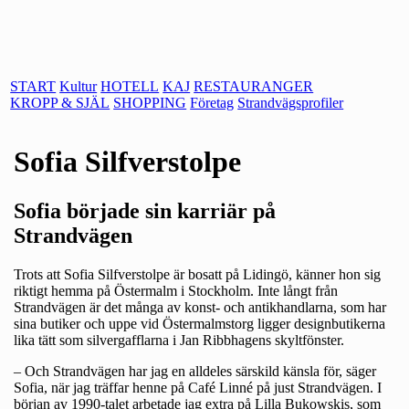
Hoppa till huvudinnehåll
START
Kultur
HOTELL
KAJ
RESTAURANGER
KROPP & SJÄL
SHOPPING
Företag
Strandvägsprofiler
Sofia Silfverstolpe
Sofia började sin karriär på
Strandvägen
Trots att Sofia Silfverstolpe är bosatt på Lidingö, känner hon sig
riktigt hemma på Östermalm i Stockholm. Inte långt från
Strandvägen är det många av konst- och antikhandlarna, som har
sina butiker och uppe vid Östermalmstorg ligger designbutikerna
lika tätt som silvergafflarna i Jan Ribbhagens skyltfönster.
– Och Strandvägen har jag en alldeles särskild känsla för, säger
Sofia, när jag träffar henne på Café Linné på just Strandvägen. I
början av 1990-talet arbetade jag extra på Lilla Bukowskis, som