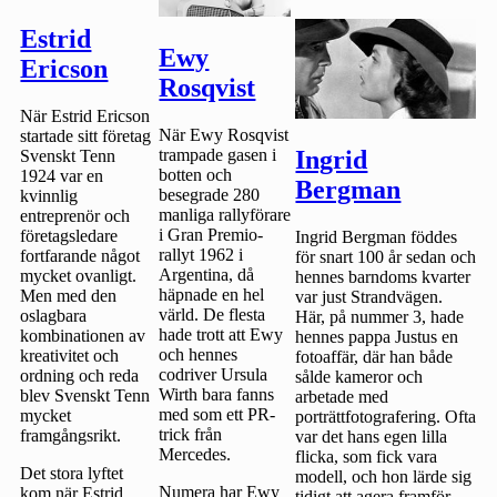
Estrid
Ewy
Ericson
Rosqvist
När Estrid Ericson
När Ewy Rosqvist
startade sitt företag
trampade gasen i
Ingrid
Svenskt Tenn
botten och
1924 var en
Bergman
besegrade 280
kvinnlig
manliga rallyförare
entreprenör och
i Gran Premio-
företagsledare
Ingrid Bergman föddes
rallyt 1962 i
fortfarande något
för snart 100 år sedan och
Argentina, då
mycket ovanligt.
hennes barndoms kvarter
häpnade en hel
Men med den
var just Strandvägen.
värld. De flesta
oslagbara
Här, på nummer 3, hade
hade trott att Ewy
kombinationen av
hennes pappa Justus en
och hennes
kreativitet och
fotoaffär, där han både
codriver Ursula
ordning och reda
sålde kameror och
Wirth bara fanns
blev Svenskt Tenn
arbetade med
med som ett PR-
mycket
porträttfotografering. Ofta
trick från
framgångsrikt.
var det hans egen lilla
Mercedes.
flicka, som fick vara
Det stora lyftet
modell, och hon lärde sig
Numera har Ewy
kom när Estrid
tidigt att agera framför