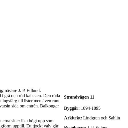
gmästare J. P. Edlund.
d i grå och röd kalksten. Den röda
Strandvägen 11
ngsfärg till lister men även runt
 varsin sida om entrén. Balkonger
Byggår:
1894-1895
Arkitekt:
Lindgren och Sahlin
nerna sitter lika högt upp som
form upptill. Ett tjockt valv går
Byggherre:
J. P. Edlund