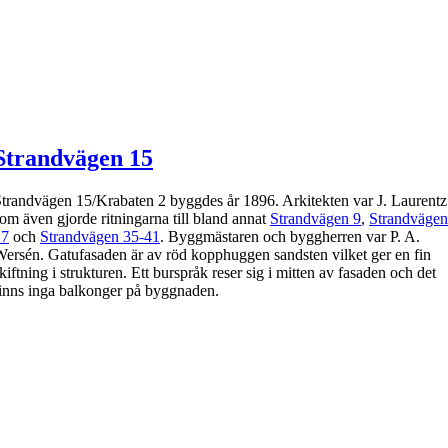
Strandvägen 15
trandvägen 15/Krabaten 2 byggdes år 1896. Arkitekten var J. Laurentz
om även gjorde ritningarna till bland annat
Strandvägen 9
,
Strandvägen
17
och
Strandvägen 35-41
. Byggmästaren och byggherren var P. A.
ersén. Gatufasaden är av röd kopphuggen sandsten vilket ger en fin
kiftning i strukturen. Ett burspråk reser sig i mitten av fasaden och det
inns inga balkonger på byggnaden.