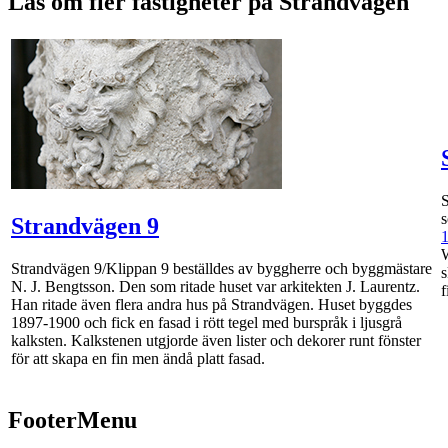
Läs om fler fastigheter på Strandvägen
S
s
Strandvägen 9
W
Strandvägen 9/Klippan 9 beställdes av byggherre och byggmästare
s
N. J. Bengtsson. Den som ritade huset var arkitekten J. Laurentz.
f
Han ritade även flera andra hus på Strandvägen. Huset byggdes
1897-1900 och fick en fasad i rött tegel med burspråk i ljusgrå
kalksten. Kalkstenen utgjorde även lister och dekorer runt fönster
för att skapa en fin men ändå platt fasad.
FooterMenu