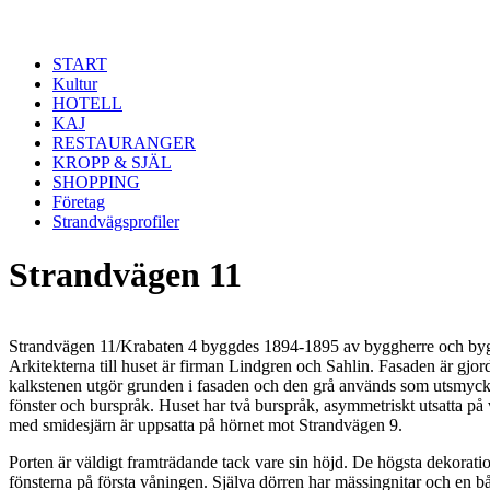
Hoppa till huvudinnehåll
START
Kultur
HOTELL
KAJ
RESTAURANGER
KROPP & SJÄL
SHOPPING
Företag
Strandvägsprofiler
Strandvägen 11
Strandvägen 11/Krabaten 4 byggdes 1894-1895 av byggherre och byg
Arkitekterna till huset är firman Lindgren och Sahlin. Fasaden är gjor
kalkstenen utgör grunden i fasaden och den grå används som utsmyckni
fönster och burspråk. Huset har två burspråk, asymmetriskt utsatta på
med smidesjärn är uppsatta på hörnet mot Strandvägen 9.
Porten är väldigt framträdande tack vare sin höjd. De högsta dekoratio
fönsterna på första våningen. Själva dörren har mässingnitar och en båg